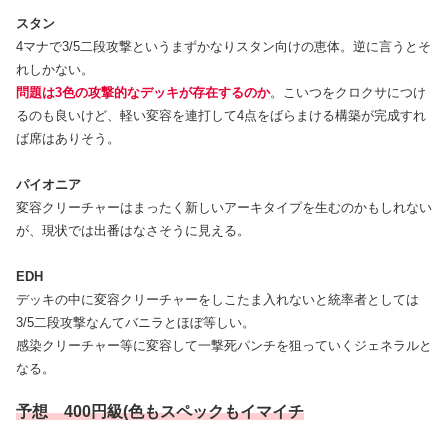
スタン
4マナで3/5二段攻撃というまずかなりスタン向けの恵体。逆に言うとそ
れしかない。
問題は3色の攻撃的なデッキが存在するのか
。こいつをクロクサにつけ
るのも良いけど、軽い変容を連打して4点をばらまける構築が完成すれ
ば席はありそう。
パイオニア
変容クリーチャーはまったく新しいアーキタイプを生むのかもしれない
が、現状では出番はなさそうに見える。
EDH
デッキの中に変容クリーチャーをしこたま入れないと統率者としては
3/5二段攻撃なんてバニラとほぼ等しい。
感染クリーチャー等に変容して一撃死パンチを狙っていくジェネラルと
なる。
予想 400円級(色もスペックもイマイチ