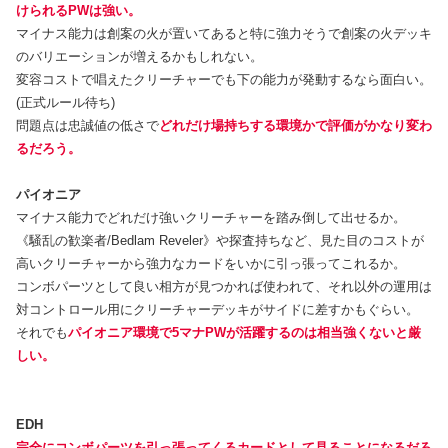
けられるPWは強い。
マイナス能力は創案の火が置いてあると特に強力そうで創案の火デッキ
のバリエーションが増えるかもしれない。
変容コストで唱えたクリーチャーでも下の能力が発動するなら面白い。
(正式ルール待ち)
問題点は忠誠値の低さで
どれだけ場持ちする環境かで評価がかなり変わ
るだろう
。
パイオニア
マイナス能力でどれだけ強いクリーチャーを踏み倒して出せるか。
《騒乱の歓楽者/Bedlam Reveler》や探査持ちなど、見た目のコストが
高いクリーチャーから強力なカードをいかに引っ張ってこれるか。
コンボパーツとして良い相方が見つかれば使われて、それ以外の運用は
対コントロール用にクリーチャーデッキがサイドに差すかもぐらい。
それでも
パイオニア環境で5マナPWが活躍するのは相当強くないと厳
しい。
EDH
完全にコンボパーツを引っ張ってくるカードとして見ることになるだろ