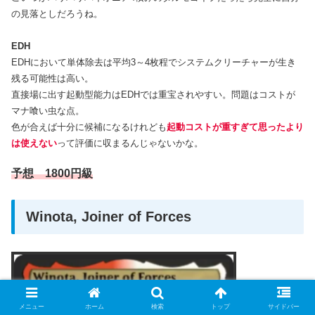
の見落としだろうね。
EDH
EDHにおいて単体除去は平均3～4枚程でシステムクリーチャーが生き
残る可能性は高い。
直接場に出す起動型能力はEDHでは重宝されやすい。問題はコストが
マナ喰い虫な点。
色が合えば十分に候補になるけれども
起動コストが重すぎて思ったより
は使えない
って評価に収まるんじゃないかな。
予想 1800円級
Winota, Joiner of Forces
メニュー
ホーム
検索
トップ
サイドバー