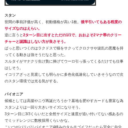
スタン
世間の事前評価が高く、初動価格が高い1枚。
後半引いてもある程度の
サイズなのはえらい。
逆に言うと
2ターン目に出すとただの1/1で、おおよそ2マナ帯のクリー
チャーと認識はしない方が良さそう。
ぱっと思いつくのはラクドスで猫をサクってクロクサや波乱の悪魔を持
ってくる動きは強そうだなと思った。
スルタイがマナクリ生け贄に捧げてウーロ引っ張ってくるだけでも仕事
はしそう。
イコリアざっと見渡しても明らかに多色化低速化していきそうなので次
のスタン環境では光る気がする。
パイオニア
候補としては高揚やニヴ再誕だろうか？墓地を肥やすカードも豊富な為
スタンよりは一回り大きいサイズになりそう。
3ターン目に3/3くらいだと全然サイズと速度が追い付いてない感あるの
でミッドレンジに数枚採用くらいかな。
こいつがバリバリパイオニア4積みのタルモゴイフだったら完全に自分