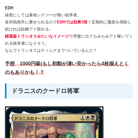
EDH
緑黒にしては墓地シナジーが無い統率者。
各対戦相手に乗せられるので
EDHでは効果3倍！
定期的に盤面を掃除し
続ければ結構アド取れる。
緑黒版トラシオスみたいなイメージ
で序盤に出てちみちみアド稼いでく
れる統率者になりそう。
なんでトラシオスはティムナまでついているんだ？
予想 1000円級(もし初動が凄い安かったら4枚揃えとく
のもありかも！？
ドラニスのクードロ将軍