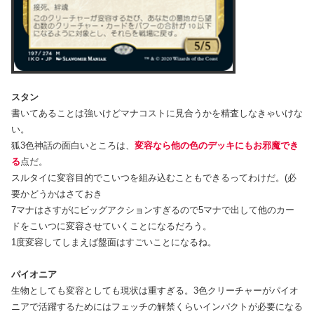
スタン
書いてあることは強いけどマナコストに見合うかを精査しなきゃいけな
い。
狐3色神話の面白いところは、
変容なら他の色のデッキにもお邪魔でき
る
点だ。
スルタイに変容目的でこいつを組み込むこともできるってわけだ。(必
要かどうかはさておき
7マナはさすがにビッグアクションすぎるので5マナで出して他のカー
ドをこいつに変容させていくことになるだろう。
1度変容してしまえば盤面はすごいことになるね。
パイオニア
生物としても変容としても現状は重すぎる。3色クリーチャーがパイオ
ニアで活躍するためにはフェッチの解禁くらいインパクトが必要になる