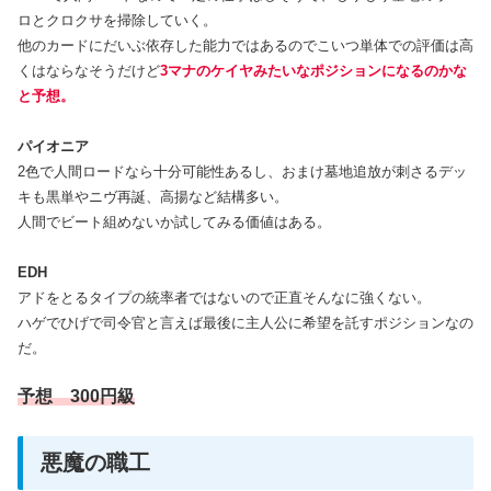
ロとクロクサを掃除していく。
他のカードにだいぶ依存した能力ではあるのでこいつ単体での評価は高
くはならなそうだけど
3マナのケイヤみたいなポジションになるのかな
と予想。
パイオニア
2色で人間ロードなら十分可能性あるし、おまけ墓地追放が刺さるデッ
キも黒単やニヴ再誕、高揚など結構多い。
人間でビート組めないか試してみる価値はある。
EDH
アドをとるタイプの統率者ではないので正直そんなに強くない。
ハゲでひげで司令官と言えば最後に主人公に希望を託すポジションなの
だ。
予想 300円級
悪魔の職工