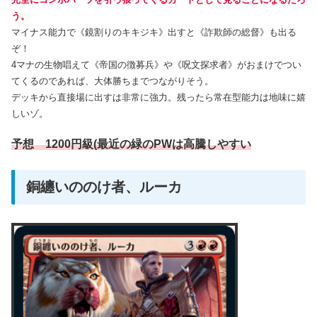
う。
マイナス能力で《鏡割りのキキジキ》出すと《詐欺師の総督》も出る
ぞ！
4マナの生物唱えて《帝国の徴募兵》や《呪文探求者》がおまけでつい
てくるのであれば、大体勝ちまでつながりそう。
デッキから直接場に出すは非常に強力。残ったら常在型能力は地味に嬉
しいゾ。
予想 1200円級(最近の緑のPWは高騰しやすい
銅纏いののけ者、ルーカ