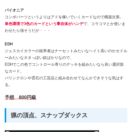
パイオニア
コンボパーツというよりはアドを稼いでいくカードなので構築次第。
単色環境で3色のカードという事自体がハンデ
で、コラコマとか使いま
わせたら強そうだが・・・
EDH
ジェスカイカラーの統率者はナーセットみたいなヘイト高いのかセドル
ーみたいなネタっぽい奴ばかりなので、
EDHでこの色でコントロール寄りのデッキを組みたいなら良い選択肢
なカード。
パリンクロンや雲石の工芸品と組み合わせてなんかできそうな気はす
る。
予想
8
00円級
猟の頂点、スナップダックス