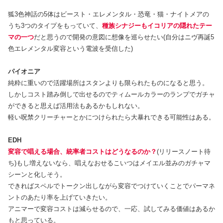
狐3色神話の5体はビースト・エレメンタル・恐竜・猫・ナイトメアの
うち3つのタイプをもっていて、
種族シナジーもイコリアの隠れたテー
マの一つ
だと思うので開発の意図に想像を巡らせたい(自分はニヴ再誕5
色エレメンタル変容という電波を受信した)
パイオニア
純粋に重いので活躍場所はスタンよりも限られたものになると思う。
しかしコスト踏み倒しで出せるのでティムールカラーのランプでガチャ
ができると思えば活用法もあるかもしれない。
軽い呪禁クリーチャーとかにつけられたら大暴れできる可能性はある。
EDH
変容で唱える場合、統率者コストはどうなるのか？
(リリースノート待
ち)もし増えないなら、唱えなおせるこいつはメイエル並みのガチャマ
シーンと化しそう。
できればスペルでトークン出しながら変容でつけていくことでパーマネ
ントのあたり率を上げていきたい。
アニマーで変容コストは減らせるので、一応、試してみる価値はあるか
もと思っている。