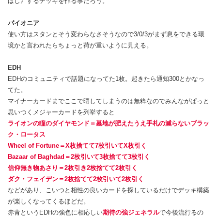
ばし》するデッキを作る事だろう。
パイオニア
使い方はスタンとそう変わらなさそうなので3/0/3がまず息をできる環
境かと言われたらちょっと荷が重いように見える。
EDH
EDHのコミュニティで話題になってた1枚。起きたら通知300とかなっ
てた。
マイナーカードまでここで晒してしまうのは無粋なのでみんながぱっと
思いつくメジャーカードを列挙すると
ライオンの瞳のダイヤモンド＝墓地が肥えたうえ手札の減らないブラッ
ク・ロータス
Wheel of Fortune＝X枚捨てて7枚引いてX枚引く
Bazaar of Baghdad＝2枚引いて3枚捨てて3枚引く
信仰無き物あさり＝2枚引き2枚捨てて2枚引く
ダク・フェイデン＝2枚捨てて2枚引いて2枚引く
などがあり、こいつと相性の良いカードを探しているだけでデッキ構築
が楽しくなってくるほどだ。
赤青というEDHの強色に相応しい
期待の強ジェネラル
で今後流行るの