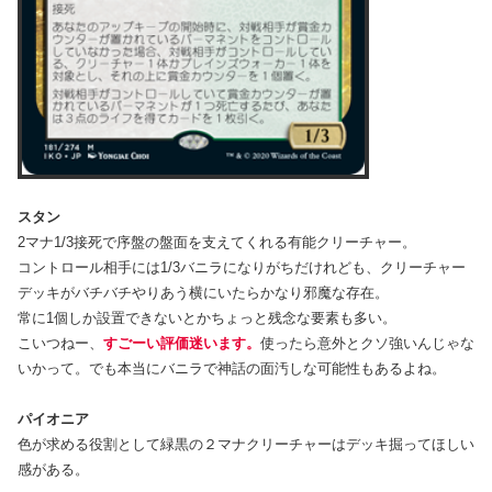
スタン
2マナ1/3接死で序盤の盤面を支えてくれる有能クリーチャー。
コントロール相手には1/3バニラになりがちだけれども、クリーチャー
デッキがバチバチやりあう横にいたらかなり邪魔な存在。
常に1個しか設置できないとかちょっと残念な要素も多い。
こいつねー、
すごーい評価迷います。
使ったら意外とクソ強いんじゃな
いかって。でも本当にバニラで神話の面汚しな可能性もあるよね。
パイオニア
色が求める役割として緑黒の２マナクリーチャーはデッキ掘ってほしい
感がある。