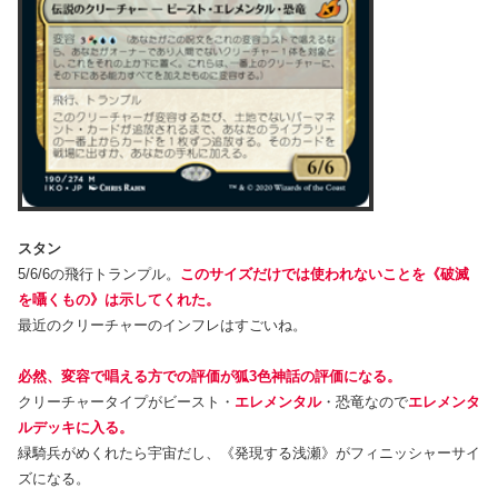
スタン
5/6/6の飛行トランプル。
このサイズだけでは使われないことを《破滅
を囁くもの》は示してくれた。
最近のクリーチャーのインフレはすごいね。
必然、変容で唱える方での評価が狐3色神話の評価になる。
クリーチャータイプがビースト・
エレメンタル
・恐竜なので
エレメンタ
ルデッキに入る。
緑騎兵がめくれたら宇宙だし、《発現する浅瀬》がフィニッシャーサイ
ズになる。