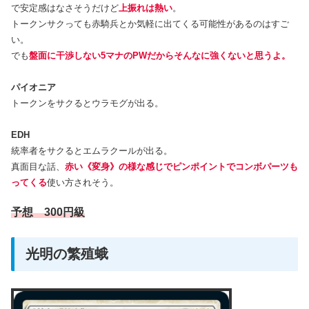
で安定感はなさそうだけど
上振れは熱い
。
トークンサクっても赤騎兵とか気軽に出てくる可能性があるのはすご
い。
でも
盤面に干渉しない5マナのPWだからそんなに強くないと思うよ。
パイオニア
トークンをサクるとウラモグが出る。
EDH
統率者をサクるとエムラクールが出る。
真面目な話、
赤い《変身》の様な感じでピンポイントでコンボパーツも
ってくる
使い方されそう。
予想 300円級
光明の繁殖蛾