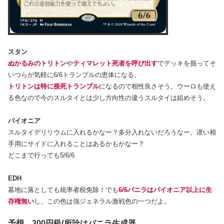
スタン
ぬかるみのトリトン
や
ティマレット死者を呼び出す
でデッキを掘ってそ
いつらが気軽に6/6トランプルの恵体になる。
トリトンは特に接死トランプル
になるので相性良さそう。ウーロも使え
る色なので今のスルタイとは少し方向性の違うスルタイは組めそう。
パイオニア
スルタイデリリウムに入れるかなー？多分入れないだろうなー。遅い相
手用にサイドに入れることはあるかもかなー？
どこまで行っても5/6/6
EDH
墓地に落としても統率者税免除！でも
6/6バニラはパイオニア以上に生
存権無い
し、この色は強ジェネラル激戦色の一つだよ。
予想 300円級(所詮はバニラ生成器