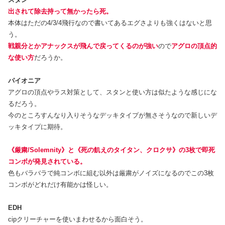
出されて除去持って無かったら死。
本体はただの4/3/4飛行なので書いてあるエグさよりも強くはないと思
う。
戦親分とかアナックスが飛んで戻ってくるのが強い
ので
アグロの頂点的
な使い方
だろうか。
パイオニア
アグロの頂点やラス対策として、スタンと使い方は似たような感じにな
るだろう。
今のところすんなり入りそうなデッキタイプが無さそうなので新しいデ
ッキタイプに期待。
《厳粛/Solemnity》と《死の飢えのタイタン、クロクサ》の3枚で即死
コンボが発見されている。
色もバラバラで純コンボに組む以外は厳粛がノイズになるのでこの3枚
コンボがどれだけ有能かは怪しい。
EDH
cipクリーチャーを使いまわせるから面白そう。