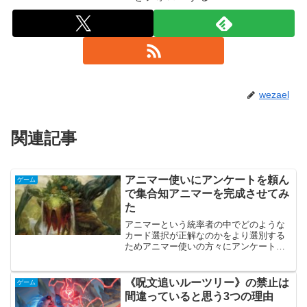
wezael
関連記事
アニマー使いにアンケートを頼ん
ゲーム
で集合知アニマーを完成させてみ
た
アニマーという統率者の中でどのような
カード選択が正解なのかをより選別する
ためアニマー使いの方々にアンケートを
受けてもらい集計した結果のリストで
す。
《呪文追いルーツリー》の禁止は
ゲーム
間違っていると思う3つの理由