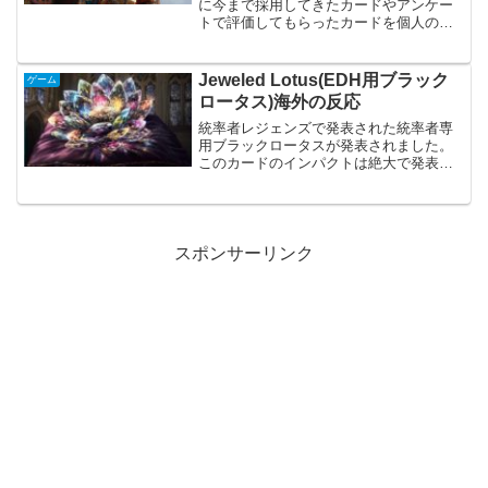
に今まで採用してきたカードやアンケー
トで評価してもらったカードを個人の所
感としてまとめました。このカードはこ
んな使い方あるよなど、小ネタもはさん
で使う理由と使わない理由を言語化して
Jeweled Lotus(EDH用ブラック
ゲーム
みたいと思います。
ロータス)海外の反応
統率者レジェンズで発表された統率者専
用ブラックロータスが発表されました。
このカードのインパクトは絶大で発表と
同時にかなり議論されています。統率者
レジェンズのリードデザイナー、ギャビ
ンのTwitterから海外の反応を翻訳しまし
た。
スポンサーリンク