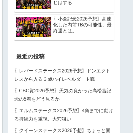
じはする
〖小倉記念2026予想〗高速
化した内前TBの可能性、最
終週とは。
最近の投稿
〖レパードステークス2026予想〗ドンエクト
レスから入る３歳ハイレベルダート戦
〖CBC賞2026予想〗天気の良かった高松宮記
念の5着をどう見るか
〖エルムステークス2026予想〗4角までに動け
る持続力を重視、大穴狙い
〖クイーンステークス2026予想〗ちょっと固