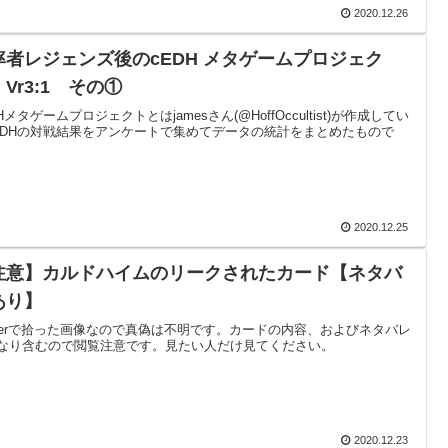
2020.12.26
率者レジェンズ後のcEDH メタゲームプロジェク
Vr3:1 その①
Hメタゲームプロジェクトとはjamesさん(@HoffOccultist)が作成してい
EDHの対戦結果をアンケートで集めてデータの統計をまとめたもので
2020.12.25
注意】カルドハイムのリークされたカード【ネタバ
あり】
itterで拾った画像なので真偽は不明です。カードの内容、およびネタバレ
なり含むので閲覧注意です。見たい人だけ見てください。
2020.12.23