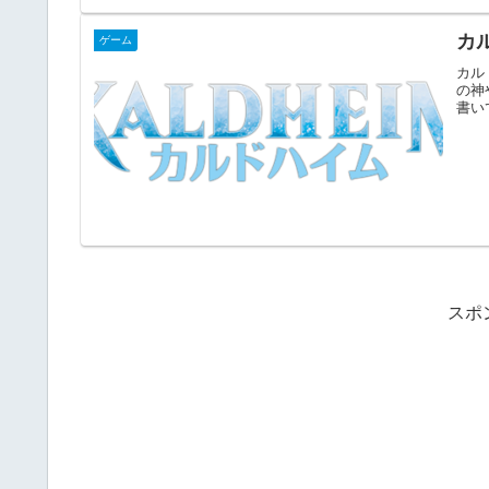
カ
ゲーム
カル
の神
書い
スポ