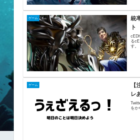
統
ゲーム
ト 
cED
るc
す。
【
ゲーム
レ
Tw
をか