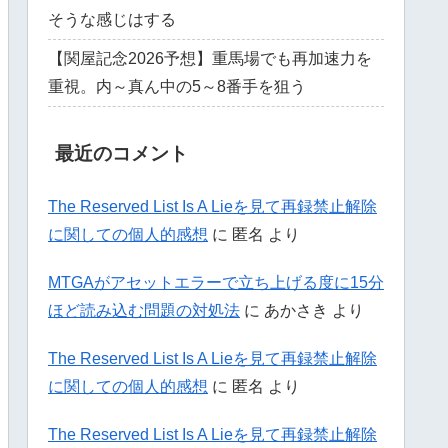
そうな感じはする
【関屋記念2026予想】重馬場でも再加速力を
重視。内～真ん中の5～8番手を狙う
最近のコメント
The Reserved List Is A Lieを見て再録禁止解除
に関しての個人的感想
に
匿名
より
MTGAがアセットエラーで立ち上げる度に15分
ほど読み込む問題の対処法
に
あかさき
より
The Reserved List Is A Lieを見て再録禁止解除
に関しての個人的感想
に
匿名
より
The Reserved List Is A Lieを見て再録禁止解除