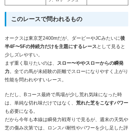
このレースで問われるもの
オークスは東京芝2400mだが、ダービーやJCみたいに
後
半4F〜5Fの持続力だけを主題にするレース
として見ると
少しズレやすい。
まず重く取りたいのは、
スロー〜ややスローからの瞬発
力
。全ての馬が未経験の距離でスローになりやすく上がり
性能を問われやすいレース。
ただし、Bコース最終で馬場が少し荒れ気味になった時
は、単純な切れ味だけではなく、
荒れた芝をこなすパワー
も必要になる。
だから今年も本線は瞬発力戦寄りで見るが、週末の天気や
芝の傷み次第では、ロンスパ耐性やパワーを少し足した評