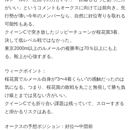
がいい」というコメントもオークスに向けては前向き。先
行勢が薄い今年のメンバーなら、自然に好位寄りを取れる
可能性もある。
クイーンCで突き放したジッピーチューンが桜花賞3着、
決して低レベル戦ではなかった。
東京2000m以上のルメールの複勝率は70％以上にも上
る。鞍上が心強すぎる。
ウィークポイント：
桜花賞でルメール自身が“3〜4着くらい”の感触だったのは
気になる。つまり、桜花賞の敗戦を丸ごと無視して勝ち負
け級とまでは見ない方がいい。
クイーンCでも折り合い課題は残っていて、スローすぎる
と掛かるリスクはある。
オークスの予想ポジション：好位〜中団前