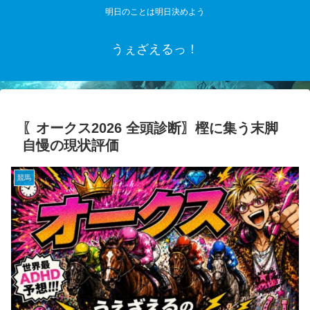
明日のことは明日決めよう
うぇざえるっ！
〖オークス2026 全頭診断〗樫に集う末脚
自慢の現状評価
競馬