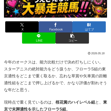
X
Facebook
はてブ
LINE
コピー
2026.05.18
今年のオークスは、能力比較だけで決め打ちしにくい。
スターアニスの絶対能力をどう扱うか、フローラS組の東
京適性をどこまで重く取るか、忘れな草賞や矢車賞の距離
適性組をどこまで押し上げるかで、かなり評価が割れそう
な年だと思う。
現時点で重く見ているのは、
桜花賞のハイレベル組
と、
東
京で末脚適性を示したフローラS組
。