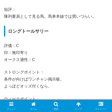
短評：
隊列要員として見る馬。馬券本線では買いづらい。
ロングトールサリー
評価：C
印：無印寄り
オークス適性：C
ストロングポイント：
条件が向けばワンチャン掲示板。
よっぽどオッズ付くなら。
ウィークポイント：
上位比較で強く押せる材料はまだ薄い。
メニュー
ホーム
検索
トップ
サイドバー