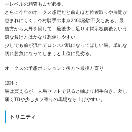
手レベルの精査もまだ必要。
さらに今年のオークス想定だと前走ほど位置取りや展開が
恵まれにくく、今村騎手の東京2400経験不安もある。最
後方から大外を回して、最後少し足りず掲示板前後という
嫌な負け方はかなり想像しやすい。
少しでも前が流れてロンスパ戦になってほしい馬。単純な
切れ勝負になってしまうと上位に見劣る。
オークスの予想ポジション：後方〜最後方寄り
短評：
馬は買えるが、人馬セットで見ると軸より相手向き。差し
届くTBや少しタフ寄りの馬場なら上げやすい。
トリニティ