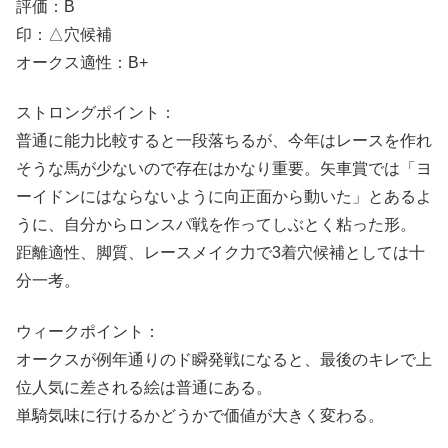
評価：B
印：△穴候補
オークス適性：B+
ストロングポイント：
普通に能力比較すると一段落ちるが、今年はレースを作れ
そうな馬が少ないので存在はかなり重要。矢車賞では「ヨ
ーイドンにはならないように向正面から動いた」とあるよ
うに、自分からロンスパ戦を作ってしぶとく粘った形。
距離適性、脚質、レースメイク力で3着穴候補としては十
分一考。
ウィークポイント：
オークスが例年通りのド瞬発戦になると、最後のキレで上
位人気に差される絵は普通にある。
単騎気味に行けるかどうかで価値が大きく変わる。