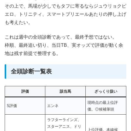
その上で、馬場が少しでもタフに寄るならジュウリョクピ
エロ、トリニティ、スマートプリエールあたりの押し上げ
も考えたい。
これは週中の全頭診断であって、最終予想ではない。
枠順、最終追い切り、当日TB、実オッズで評価が動く余
地は残す前提で整理する。
全頭診断一覧表
評価
該当馬
ざっくり扱い
現時点の最上位評
S評価
エンネ
価。◎候補筆頭
ラフターラインズ、
スターアニス、ドリ
上位評価。本線候