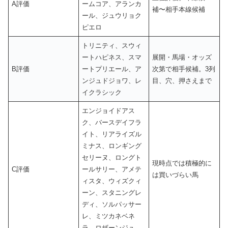
A評価
ームコア、アランカ
補〜相手本線候補
ール、ジュウリョク
ピエロ
トリニティ、スウィ
ートハピネス、スマ
展開・馬場・オッズ
B評価
ートプリエール、ア
次第で相手候補。3列
ンジュドジョワ、レ
目、穴、押さえまで
イクラシック
エンジョイドアス
ク、バースデイフラ
イト、リアライズル
ミナス、ロンギング
セリーヌ、ロングト
現時点では積極的に
C評価
ールサリー、アメテ
は買いづらい馬
ィスタ、ウィズクィ
ーン、スタニングレ
ディ、ソルパッサー
レ、ミツカネベネ
ラ、ロザーンジュ