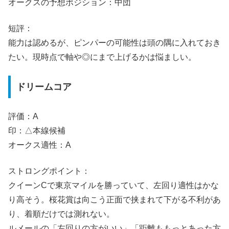
オークスの予想ポジション：中団
短評：
能力は認めるが、ピンパーの可能性は頭の隅に入れておき
たい。現時点で軸や◎にまで上げるかは悩ましい。
ドリームコア
評価：A
印：△本線候補
オークス適性：A
ストロングポイント：
クイーンCで東京マイルを勝っていて、左回り適性はかな
り高そう。桜花賞は向こう正面で挟まれて下がる不利があ
り、着順だけでは測れない。
ルメールの「左回りの方がいい」「距離ももっとあった方