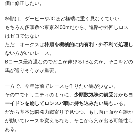
価に修正したい。
枠順は、ダービーやJCほど極端に重く見なくていい。
もちろん多頭数の東京2400mだから、進路や外回しロス
はゼロではない。
ただ、オークスは
枠順を機械的に内有利・外不利で処理し
ない
方がいいレース。
Bコース最終週なのでどこが伸びるTBなのか、そこをどの
馬が通りそうかが重要。
一方で、今年は前でレースを作りたい馬が少ない。
その中でトリニティのように、
少頭数気味の前受けからヨ
ーイドンを崩してロンスパ戦に持ち込みたい馬
もいる。
だから基本は瞬発力戦寄りで見つつ、もし向正面から誰か
が動いてレースを変えるなら、そこから穴が出る可能性も
ある。