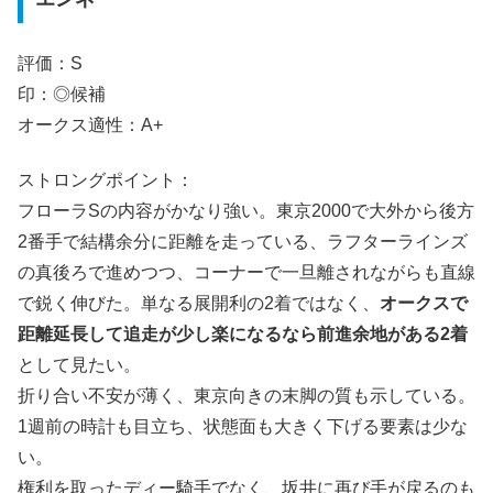
評価：S
印：◎候補
オークス適性：A+
ストロングポイント：
フローラSの内容がかなり強い。東京2000で大外から後方
2番手で結構余分に距離を走っている、ラフターラインズ
の真後ろで進めつつ、コーナーで一旦離されながらも直線
で鋭く伸びた。単なる展開利の2着ではなく、
オークスで
距離延長して追走が少し楽になるなら前進余地がある2着
として見たい。
折り合い不安が薄く、東京向きの末脚の質も示している。
1週前の時計も目立ち、状態面も大きく下げる要素は少な
い。
権利を取ったディー騎手でなく、坂井に再び手が戻るのも